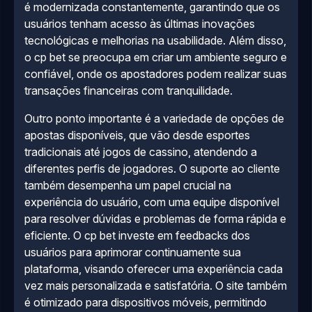
é modernizada constantemente, garantindo que os
usuários tenham acesso às últimas inovações
tecnológicas e melhorias na usabilidade. Além disso,
o cp bet se preocupa em criar um ambiente seguro e
confiável, onde os apostadores podem realizar suas
transações financeiras com tranquilidade.
Outro ponto importante é a variedade de opções de
apostas disponíveis, que vão desde esportes
tradicionais até jogos de cassino, atendendo a
diferentes perfis de jogadores. O suporte ao cliente
também desempenha um papel crucial na
experiência do usuário, com uma equipe disponível
para resolver dúvidas e problemas de forma rápida e
eficiente. O cp bet investe em feedbacks dos
usuários para aprimorar continuamente sua
plataforma, visando oferecer uma experiência cada
vez mais personalizada e satisfatória. O site também
é otimizado para dispositivos móveis, permitindo