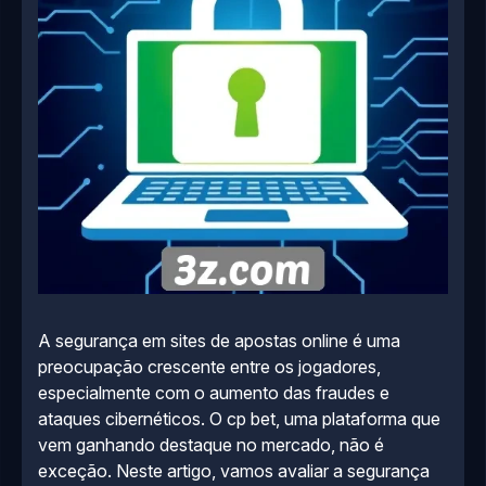
A segurança em sites de apostas online é uma
preocupação crescente entre os jogadores,
especialmente com o aumento das fraudes e
ataques cibernéticos. O cp bet, uma plataforma que
vem ganhando destaque no mercado, não é
exceção. Neste artigo, vamos avaliar a segurança