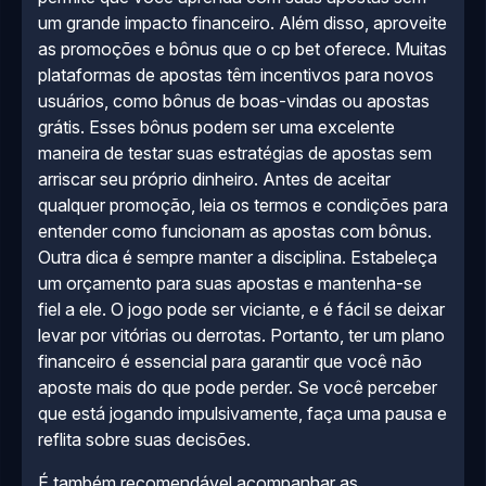
um grande impacto financeiro. Além disso, aproveite
as promoções e bônus que o cp bet oferece. Muitas
plataformas de apostas têm incentivos para novos
usuários, como bônus de boas-vindas ou apostas
grátis. Esses bônus podem ser uma excelente
maneira de testar suas estratégias de apostas sem
arriscar seu próprio dinheiro. Antes de aceitar
qualquer promoção, leia os termos e condições para
entender como funcionam as apostas com bônus.
Outra dica é sempre manter a disciplina. Estabeleça
um orçamento para suas apostas e mantenha-se
fiel a ele. O jogo pode ser viciante, e é fácil se deixar
levar por vitórias ou derrotas. Portanto, ter um plano
financeiro é essencial para garantir que você não
aposte mais do que pode perder. Se você perceber
que está jogando impulsivamente, faça uma pausa e
reflita sobre suas decisões.
É também recomendável acompanhar as