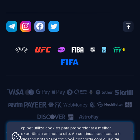
cp bet utiliza cookies para proporcionar a melhor
experiência em nosso site. Ao continuar seu acesso e
clicar no botão "Aceito", você concorda com o uso de