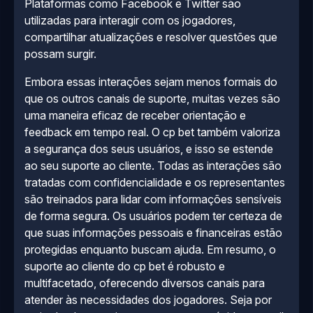
Plataformas como Facebook e Twitter são
utilizadas para interagir com os jogadores,
compartilhar atualizações e resolver questões que
possam surgir.
Embora essas interações sejam menos formais do
que os outros canais de suporte, muitas vezes são
uma maneira eficaz de receber orientação e
feedback em tempo real. O cp bet também valoriza
a segurança dos seus usuários, e isso se estende
ao seu suporte ao cliente. Todas as interações são
tratadas com confidencialidade e os representantes
são treinados para lidar com informações sensíveis
de forma segura. Os usuários podem ter certeza de
que suas informações pessoais e financeiras estão
protegidas enquanto buscam ajuda. Em resumo, o
suporte ao cliente do cp bet é robusto e
multifacetado, oferecendo diversos canais para
atender às necessidades dos jogadores. Seja por