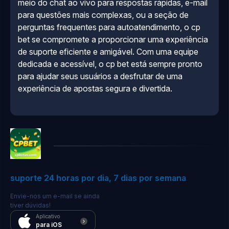
meio do chat ao vivo para respostas rápidas, e-mail
para questões mais complexas, ou a seção de
perguntas frequentes para autoatendimento, o cp
bet se compromete a proporcionar uma experiência
de suporte eficiente e amigável. Com uma equipe
dedicada e acessível, o cp bet está sempre pronto
para ajudar seus usuários a desfrutar de uma
experiência de apostas segura e divertida.
suporte 24 horas por dia, 7 dias por semana
Envie-nos um e-mail se ainda
tiver dúvidas!
Aplicativo
para iOS