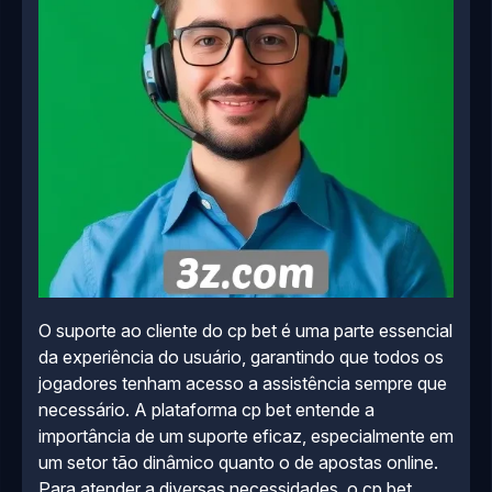
O suporte ao cliente do cp bet é uma parte essencial
da experiência do usuário, garantindo que todos os
jogadores tenham acesso a assistência sempre que
necessário. A plataforma cp bet entende a
importância de um suporte eficaz, especialmente em
um setor tão dinâmico quanto o de apostas online.
Para atender a diversas necessidades, o cp bet