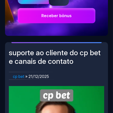
Receber bônus
suporte ao cliente do cp bet
e canais de contato
cp bet
»
21/12/2025