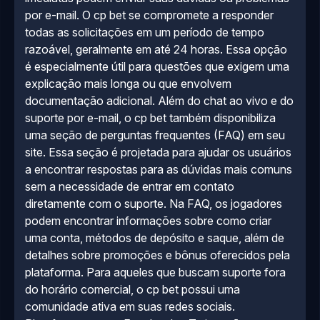
por e-mail. O cp bet se compromete a responder
todas as solicitações em um período de tempo
razoável, geralmente em até 24 horas. Essa opção
é especialmente útil para questões que exigem uma
explicação mais longa ou que envolvem
documentação adicional. Além do chat ao vivo e do
suporte por e-mail, o cp bet também disponibiliza
uma seção de perguntas frequentes (FAQ) em seu
site. Essa seção é projetada para ajudar os usuários
a encontrar respostas para as dúvidas mais comuns
sem a necessidade de entrar em contato
diretamente com o suporte. Na FAQ, os jogadores
podem encontrar informações sobre como criar
uma conta, métodos de depósito e saque, além de
detalhes sobre promoções e bônus oferecidos pela
plataforma. Para aqueles que buscam suporte fora
do horário comercial, o cp bet possui uma
comunidade ativa em suas redes sociais.